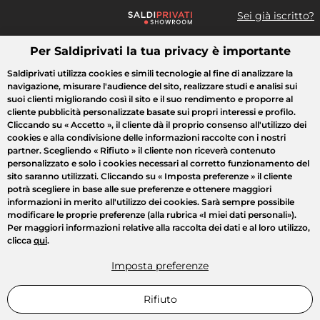
Sei già iscritto?
Per Saldiprivati la tua privacy è importante
Cosa cerchi?
Saldiprivati utilizza cookies e simili tecnologie al fine di analizzare la
navigazione, misurare l'audience del sito, realizzare studi e analisi sui
Tutte le vendite
Moda
Casa
Bellezza
Elettrodomestici
suoi clienti migliorando così il sito e il suo rendimento e proporre al
cliente pubblicità personalizzate basate sui propri interessi e profilo.
Cliccando su
« Accetto »
, il cliente dà il proprio consenso all'utilizzo dei
cookies e alla condivisione delle informazioni raccolte con i nostri
partner. Scegliendo
« Rifiuto »
il cliente non riceverà contenuto
personalizzato e solo i cookies necessari al corretto funzionamento del
sito saranno utilizzati. Cliccando su
« Imposta preferenze »
il cliente
potrà scegliere in base alle sue preferenze e ottenere maggiori
informazioni in merito all'utilizzo dei cookies. Sarà sempre possibile
modificare le proprie preferenze (alla rubrica «I miei dati personali»).
Per maggiori informazioni relative alla raccolta dei dati e al loro utilizzo,
clicca
qui
.
Imposta preferenze
Rifiuto