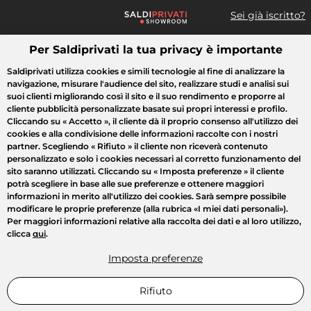
Sei già iscritto?
Per Saldiprivati la tua privacy è importante
Cosa cerchi?
Saldiprivati utilizza cookies e simili tecnologie al fine di analizzare la
navigazione, misurare l'audience del sito, realizzare studi e analisi sui
Tutte le vendite
Moda
Casa
Bellezza
Elettrodomestici
suoi clienti migliorando così il sito e il suo rendimento e proporre al
cliente pubblicità personalizzate basate sui propri interessi e profilo.
Cliccando su
« Accetto »
, il cliente dà il proprio consenso all'utilizzo dei
cookies e alla condivisione delle informazioni raccolte con i nostri
partner. Scegliendo
« Rifiuto »
il cliente non riceverà contenuto
personalizzato e solo i cookies necessari al corretto funzionamento del
sito saranno utilizzati. Cliccando su
« Imposta preferenze »
il cliente
potrà scegliere in base alle sue preferenze e ottenere maggiori
informazioni in merito all'utilizzo dei cookies. Sarà sempre possibile
modificare le proprie preferenze (alla rubrica «I miei dati personali»).
Per maggiori informazioni relative alla raccolta dei dati e al loro utilizzo,
clicca
qui
.
Imposta preferenze
Rifiuto