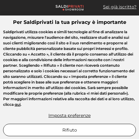
Sei già iscritto?
Per Saldiprivati la tua privacy è importante
Cosa cerchi?
Saldiprivati utilizza cookies e simili tecnologie al fine di analizzare la
navigazione, misurare l'audience del sito, realizzare studi e analisi sui
Tutte le vendite
Moda
Casa
Bellezza
Elettrodomestici
suoi clienti migliorando così il sito e il suo rendimento e proporre al
cliente pubblicità personalizzate basate sui propri interessi e profilo.
Cliccando su
« Accetto »
, il cliente dà il proprio consenso all'utilizzo dei
cookies e alla condivisione delle informazioni raccolte con i nostri
partner. Scegliendo
« Rifiuto »
il cliente non riceverà contenuto
personalizzato e solo i cookies necessari al corretto funzionamento del
sito saranno utilizzati. Cliccando su
« Imposta preferenze »
il cliente
potrà scegliere in base alle sue preferenze e ottenere maggiori
informazioni in merito all'utilizzo dei cookies. Sarà sempre possibile
modificare le proprie preferenze (alla rubrica «I miei dati personali»).
Per maggiori informazioni relative alla raccolta dei dati e al loro utilizzo,
clicca
qui
.
Imposta preferenze
Rifiuto