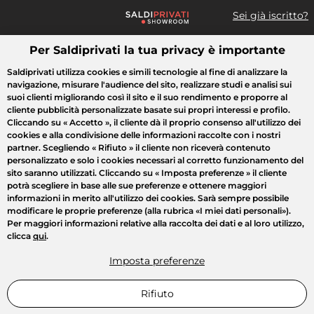
Sei già iscritto?
Per Saldiprivati la tua privacy è importante
Cosa cerchi?
Saldiprivati utilizza cookies e simili tecnologie al fine di analizzare la
navigazione, misurare l'audience del sito, realizzare studi e analisi sui
Tutte le vendite
Moda
Casa
Bellezza
Elettrodomestici
suoi clienti migliorando così il sito e il suo rendimento e proporre al
cliente pubblicità personalizzate basate sui propri interessi e profilo.
Cliccando su
« Accetto »
, il cliente dà il proprio consenso all'utilizzo dei
cookies e alla condivisione delle informazioni raccolte con i nostri
partner. Scegliendo
« Rifiuto »
il cliente non riceverà contenuto
personalizzato e solo i cookies necessari al corretto funzionamento del
sito saranno utilizzati. Cliccando su
« Imposta preferenze »
il cliente
potrà scegliere in base alle sue preferenze e ottenere maggiori
informazioni in merito all'utilizzo dei cookies. Sarà sempre possibile
modificare le proprie preferenze (alla rubrica «I miei dati personali»).
Per maggiori informazioni relative alla raccolta dei dati e al loro utilizzo,
clicca
qui
.
Imposta preferenze
Rifiuto