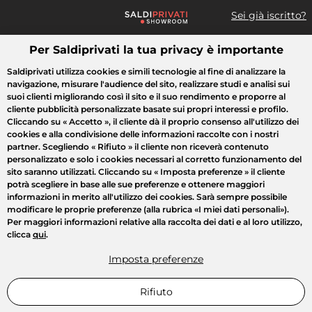
Sei già iscritto?
Per Saldiprivati la tua privacy è importante
Cosa cerchi?
Saldiprivati utilizza cookies e simili tecnologie al fine di analizzare la
navigazione, misurare l'audience del sito, realizzare studi e analisi sui
Tutte le vendite
Moda
Casa
Bellezza
Elettrodomestici
suoi clienti migliorando così il sito e il suo rendimento e proporre al
cliente pubblicità personalizzate basate sui propri interessi e profilo.
Cliccando su
« Accetto »
, il cliente dà il proprio consenso all'utilizzo dei
cookies e alla condivisione delle informazioni raccolte con i nostri
partner. Scegliendo
« Rifiuto »
il cliente non riceverà contenuto
personalizzato e solo i cookies necessari al corretto funzionamento del
sito saranno utilizzati. Cliccando su
« Imposta preferenze »
il cliente
potrà scegliere in base alle sue preferenze e ottenere maggiori
informazioni in merito all'utilizzo dei cookies. Sarà sempre possibile
modificare le proprie preferenze (alla rubrica «I miei dati personali»).
Per maggiori informazioni relative alla raccolta dei dati e al loro utilizzo,
clicca
qui
.
Imposta preferenze
Rifiuto