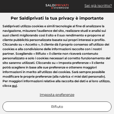
Sei già iscritto?
Per Saldiprivati la tua privacy è importante
Cosa cerchi?
Saldiprivati utilizza cookies e simili tecnologie al fine di analizzare la
navigazione, misurare l'audience del sito, realizzare studi e analisi sui
Tutte le vendite
Moda
Casa
Bellezza
Elettrodomestici
suoi clienti migliorando così il sito e il suo rendimento e proporre al
cliente pubblicità personalizzate basate sui propri interessi e profilo.
Cliccando su
« Accetto »
, il cliente dà il proprio consenso all'utilizzo dei
cookies e alla condivisione delle informazioni raccolte con i nostri
partner. Scegliendo
« Rifiuto »
il cliente non riceverà contenuto
personalizzato e solo i cookies necessari al corretto funzionamento del
sito saranno utilizzati. Cliccando su
« Imposta preferenze »
il cliente
potrà scegliere in base alle sue preferenze e ottenere maggiori
informazioni in merito all'utilizzo dei cookies. Sarà sempre possibile
modificare le proprie preferenze (alla rubrica «I miei dati personali»).
Per maggiori informazioni relative alla raccolta dei dati e al loro utilizzo,
clicca
qui
.
Imposta preferenze
Rifiuto