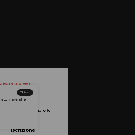
Chiudi
ritornare alle
tuo account per iniziare lo
pping
Iscrizione