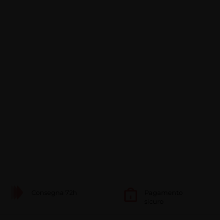
Consegna 72h
Pagamento
sicuro