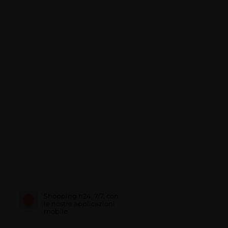
Shopping h24, 7/7, con
le nostre applicazioni
mobile