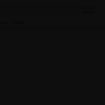
Sei già
iscritto?
bino
Outlet