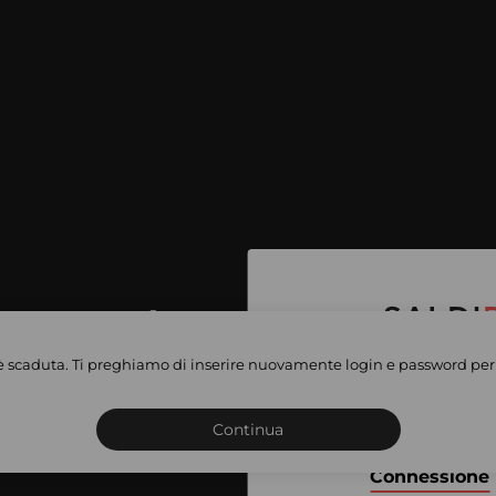
per accedere
e vendite
è scaduta. Ti preghiamo di inserire nuovamente login e password per 
Iscriviti o connettiti al 
vate
sho
Continua
Connessione