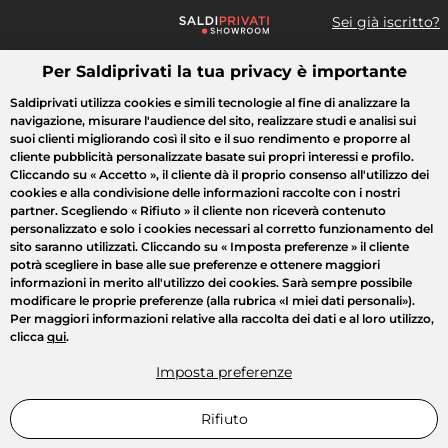
Sei già iscritto?
Per Saldiprivati la tua privacy è importante
Cosa cerchi?
Saldiprivati utilizza cookies e simili tecnologie al fine di analizzare la
navigazione, misurare l'audience del sito, realizzare studi e analisi sui
Tutte le vendite
Moda
Casa
Bellezza
Elettrodomestici
suoi clienti migliorando così il sito e il suo rendimento e proporre al
cliente pubblicità personalizzate basate sui propri interessi e profilo.
Cliccando su
« Accetto »
, il cliente dà il proprio consenso all'utilizzo dei
cookies e alla condivisione delle informazioni raccolte con i nostri
partner. Scegliendo
« Rifiuto »
il cliente non riceverà contenuto
personalizzato e solo i cookies necessari al corretto funzionamento del
sito saranno utilizzati. Cliccando su
« Imposta preferenze »
il cliente
potrà scegliere in base alle sue preferenze e ottenere maggiori
informazioni in merito all'utilizzo dei cookies. Sarà sempre possibile
modificare le proprie preferenze (alla rubrica «I miei dati personali»).
Per maggiori informazioni relative alla raccolta dei dati e al loro utilizzo,
clicca
qui
.
Imposta preferenze
Rifiuto