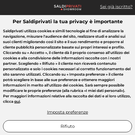
Sei già iscritto?
Per Saldiprivati la tua privacy è importante
Cosa cerchi?
Saldiprivati utilizza cookies e simili tecnologie al fine di analizzare la
navigazione, misurare l'audience del sito, realizzare studi e analisi sui
Tutte le vendite
Moda
Casa
Bellezza
Elettrodomestici
suoi clienti migliorando così il sito e il suo rendimento e proporre al
cliente pubblicità personalizzate basate sui propri interessi e profilo.
Cliccando su
« Accetto »
, il cliente dà il proprio consenso all'utilizzo dei
cookies e alla condivisione delle informazioni raccolte con i nostri
partner. Scegliendo
« Rifiuto »
il cliente non riceverà contenuto
personalizzato e solo i cookies necessari al corretto funzionamento del
sito saranno utilizzati. Cliccando su
« Imposta preferenze »
il cliente
potrà scegliere in base alle sue preferenze e ottenere maggiori
informazioni in merito all'utilizzo dei cookies. Sarà sempre possibile
modificare le proprie preferenze (alla rubrica «I miei dati personali»).
Per maggiori informazioni relative alla raccolta dei dati e al loro utilizzo,
clicca
qui
.
Imposta preferenze
Rifiuto