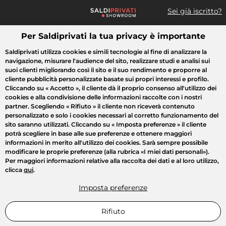
Sei già iscritto?
Per Saldiprivati la tua privacy è importante
Cosa cerchi?
Saldiprivati utilizza cookies e simili tecnologie al fine di analizzare la
navigazione, misurare l'audience del sito, realizzare studi e analisi sui
Tutte le vendite
Moda
Casa
Bellezza
Elettrodomestici
suoi clienti migliorando così il sito e il suo rendimento e proporre al
cliente pubblicità personalizzate basate sui propri interessi e profilo.
Cliccando su
« Accetto »
, il cliente dà il proprio consenso all'utilizzo dei
cookies e alla condivisione delle informazioni raccolte con i nostri
partner. Scegliendo
« Rifiuto »
il cliente non riceverà contenuto
personalizzato e solo i cookies necessari al corretto funzionamento del
sito saranno utilizzati. Cliccando su
« Imposta preferenze »
il cliente
potrà scegliere in base alle sue preferenze e ottenere maggiori
informazioni in merito all'utilizzo dei cookies. Sarà sempre possibile
modificare le proprie preferenze (alla rubrica «I miei dati personali»).
Per maggiori informazioni relative alla raccolta dei dati e al loro utilizzo,
clicca
qui
.
Imposta preferenze
Rifiuto