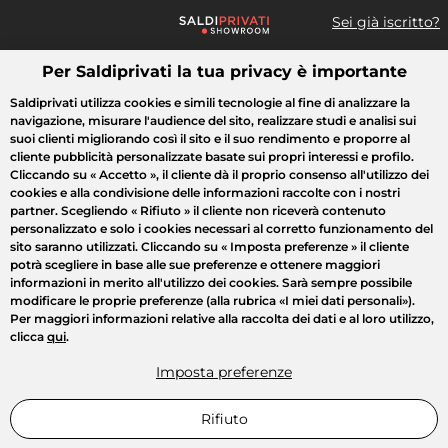
Sei già iscritto?
Per Saldiprivati la tua privacy è importante
Cosa cerchi?
Saldiprivati utilizza cookies e simili tecnologie al fine di analizzare la
navigazione, misurare l'audience del sito, realizzare studi e analisi sui
Tutte le vendite
Moda
Casa
Bellezza
Elettrodomestici
suoi clienti migliorando così il sito e il suo rendimento e proporre al
cliente pubblicità personalizzate basate sui propri interessi e profilo.
Cliccando su
« Accetto »
, il cliente dà il proprio consenso all'utilizzo dei
cookies e alla condivisione delle informazioni raccolte con i nostri
partner. Scegliendo
« Rifiuto »
il cliente non riceverà contenuto
personalizzato e solo i cookies necessari al corretto funzionamento del
sito saranno utilizzati. Cliccando su
« Imposta preferenze »
il cliente
potrà scegliere in base alle sue preferenze e ottenere maggiori
informazioni in merito all'utilizzo dei cookies. Sarà sempre possibile
modificare le proprie preferenze (alla rubrica «I miei dati personali»).
Per maggiori informazioni relative alla raccolta dei dati e al loro utilizzo,
clicca
qui
.
Imposta preferenze
Rifiuto