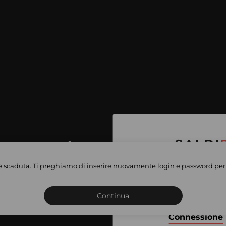
per accedere
e vendite
è scaduta. Ti preghiamo di inserire nuovamente login e password per 
Iscriviti o connettiti al 
vate
sho
Continua
Connessione