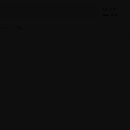
Sei già
iscritto?
bino
Outlet