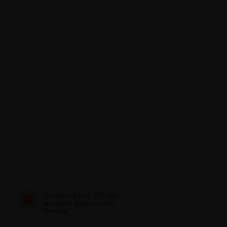
Shopping h24, 7/7, con
le nostre applicazioni
mobile