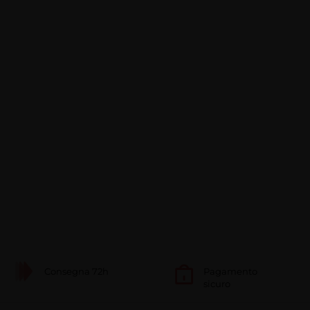
Consegna 72h
Pagamento
sicuro