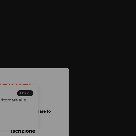
Chiudi
ritornare alle
tuo account per iniziare lo
pping
Iscrizione