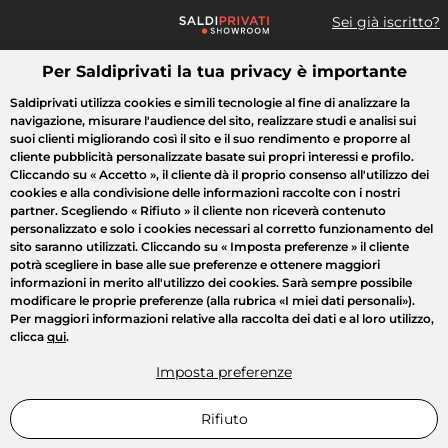
Sei già iscritto?
Per Saldiprivati la tua privacy è importante
Cosa cerchi?
Saldiprivati utilizza cookies e simili tecnologie al fine di analizzare la
navigazione, misurare l'audience del sito, realizzare studi e analisi sui
Tutte le vendite
Moda
Casa
Bellezza
Elettrodomestici
suoi clienti migliorando così il sito e il suo rendimento e proporre al
cliente pubblicità personalizzate basate sui propri interessi e profilo.
Cliccando su
« Accetto »
, il cliente dà il proprio consenso all'utilizzo dei
cookies e alla condivisione delle informazioni raccolte con i nostri
partner. Scegliendo
« Rifiuto »
il cliente non riceverà contenuto
personalizzato e solo i cookies necessari al corretto funzionamento del
sito saranno utilizzati. Cliccando su
« Imposta preferenze »
il cliente
potrà scegliere in base alle sue preferenze e ottenere maggiori
informazioni in merito all'utilizzo dei cookies. Sarà sempre possibile
modificare le proprie preferenze (alla rubrica «I miei dati personali»).
Per maggiori informazioni relative alla raccolta dei dati e al loro utilizzo,
clicca
qui
.
Imposta preferenze
Rifiuto