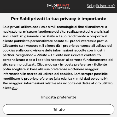
Sei già iscritto?
Per Saldiprivati la tua privacy è importante
Cosa cerchi?
Saldiprivati utilizza cookies e simili tecnologie al fine di analizzare la
navigazione, misurare l'audience del sito, realizzare studi e analisi sui
Tutte le vendite
Moda
Casa
Bellezza
Elettrodomestici
suoi clienti migliorando così il sito e il suo rendimento e proporre al
cliente pubblicità personalizzate basate sui propri interessi e profilo.
Cliccando su
« Accetto »
, il cliente dà il proprio consenso all'utilizzo dei
cookies e alla condivisione delle informazioni raccolte con i nostri
partner. Scegliendo
« Rifiuto »
il cliente non riceverà contenuto
personalizzato e solo i cookies necessari al corretto funzionamento del
sito saranno utilizzati. Cliccando su
« Imposta preferenze »
il cliente
potrà scegliere in base alle sue preferenze e ottenere maggiori
informazioni in merito all'utilizzo dei cookies. Sarà sempre possibile
modificare le proprie preferenze (alla rubrica «I miei dati personali»).
Per maggiori informazioni relative alla raccolta dei dati e al loro utilizzo,
clicca
qui
.
Imposta preferenze
Rifiuto