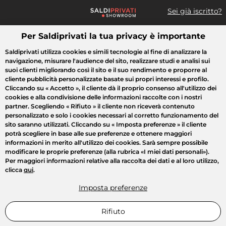
Sei già iscritto?
Per Saldiprivati la tua privacy è importante
Cosa cerchi?
Saldiprivati utilizza cookies e simili tecnologie al fine di analizzare la
navigazione, misurare l'audience del sito, realizzare studi e analisi sui
Tutte le vendite
Moda
Casa
Bellezza
Elettrodomestici
suoi clienti migliorando così il sito e il suo rendimento e proporre al
cliente pubblicità personalizzate basate sui propri interessi e profilo.
Cliccando su
« Accetto »
, il cliente dà il proprio consenso all'utilizzo dei
cookies e alla condivisione delle informazioni raccolte con i nostri
partner. Scegliendo
« Rifiuto »
il cliente non riceverà contenuto
personalizzato e solo i cookies necessari al corretto funzionamento del
sito saranno utilizzati. Cliccando su
« Imposta preferenze »
il cliente
potrà scegliere in base alle sue preferenze e ottenere maggiori
informazioni in merito all'utilizzo dei cookies. Sarà sempre possibile
modificare le proprie preferenze (alla rubrica «I miei dati personali»).
Per maggiori informazioni relative alla raccolta dei dati e al loro utilizzo,
clicca
qui
.
Imposta preferenze
Rifiuto