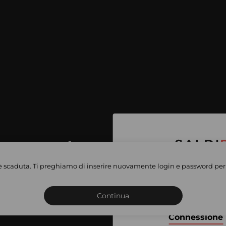
per accedere
e vendite
è scaduta. Ti preghiamo di inserire nuovamente login e password per 
Iscriviti o connettiti al 
vate
sho
Continua
Connessione