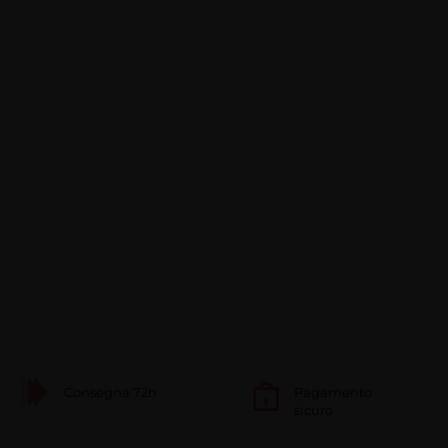
Consegna 72h
Pagamento
sicuro