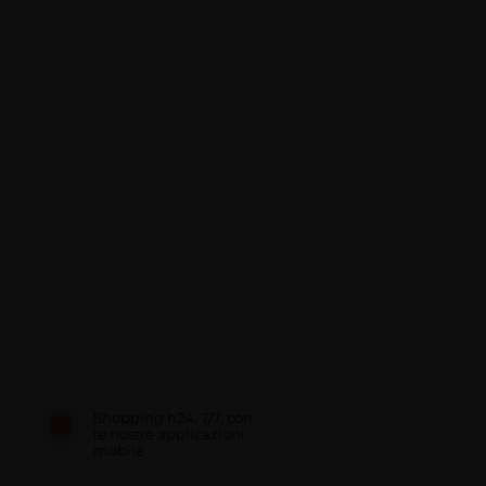
Shopping h24, 7/7, con
le nostre applicazioni
mobile