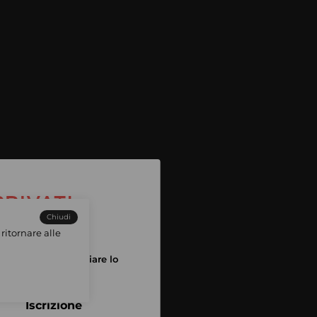
Chiudi
ritornare alle
tuo account per iniziare lo
pping
Iscrizione