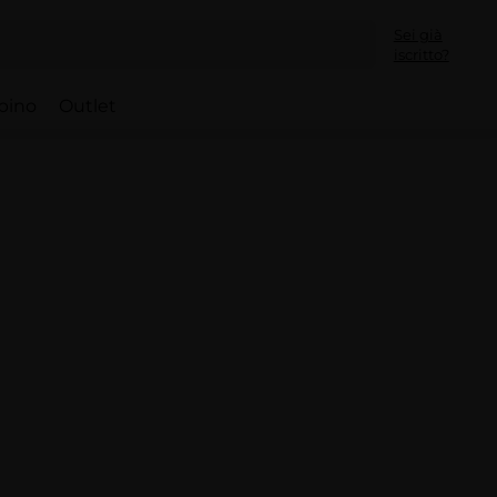
Sei già
iscritto?
bino
Outlet