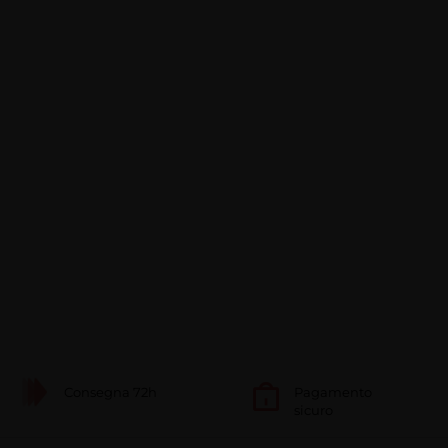
Consegna 72h
Pagamento
sicuro