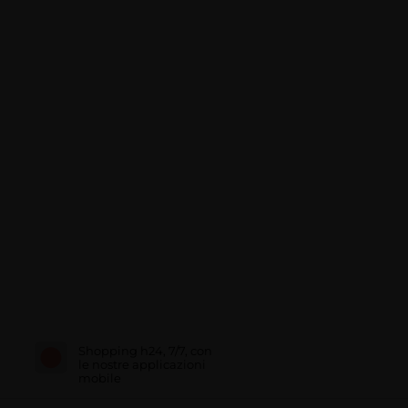
Shopping h24, 7/7, con
le nostre applicazioni
mobile