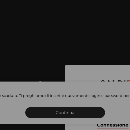
per accedere
e vendite
è scaduta. Ti preghiamo di inserire nuovamente login e password per 
Iscriviti o connettiti al 
vate
sho
Continua
Connessione