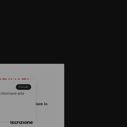
Chiudi
ritornare alle
tuo account per iniziare lo
pping
Iscrizione