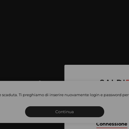
per accedere
e vendite
è scaduta. Ti preghiamo di inserire nuovamente login e password per 
Iscriviti o connettiti al 
vate
sho
Continua
Connessione