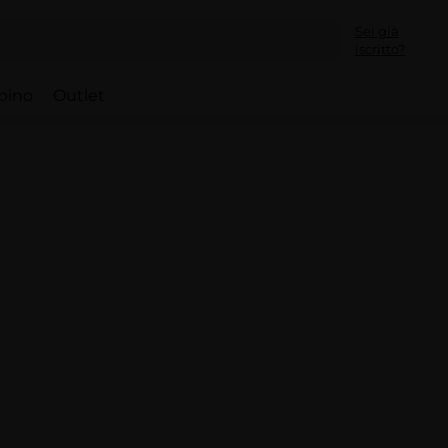
Sei già
iscritto?
bino
Outlet