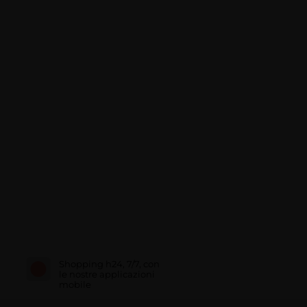
Shopping h24, 7/7, con
le nostre applicazioni
mobile