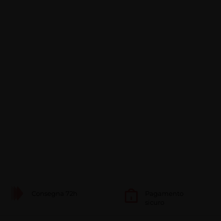
Consegna 72h
Pagamento
sicuro