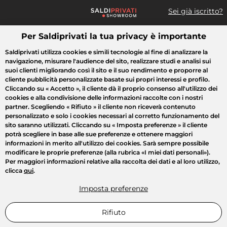
Sei già iscritto?
Per Saldiprivati la tua privacy è importante
Cosa cerchi?
Saldiprivati utilizza cookies e simili tecnologie al fine di analizzare la
navigazione, misurare l'audience del sito, realizzare studi e analisi sui
Tutte le vendite
Moda
Casa
Bellezza
Elettrodomestici
suoi clienti migliorando così il sito e il suo rendimento e proporre al
cliente pubblicità personalizzate basate sui propri interessi e profilo.
Cliccando su
« Accetto »
, il cliente dà il proprio consenso all'utilizzo dei
cookies e alla condivisione delle informazioni raccolte con i nostri
partner. Scegliendo
« Rifiuto »
il cliente non riceverà contenuto
personalizzato e solo i cookies necessari al corretto funzionamento del
sito saranno utilizzati. Cliccando su
« Imposta preferenze »
il cliente
potrà scegliere in base alle sue preferenze e ottenere maggiori
informazioni in merito all'utilizzo dei cookies. Sarà sempre possibile
modificare le proprie preferenze (alla rubrica «I miei dati personali»).
Per maggiori informazioni relative alla raccolta dei dati e al loro utilizzo,
clicca
qui
.
Imposta preferenze
Rifiuto