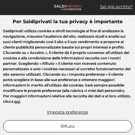
Sei già iscritto?
Per Saldiprivati la tua privacy è importante
Cosa cerchi?
Saldiprivati utilizza cookies e simili tecnologie al fine di analizzare la
navigazione, misurare l'audience del sito, realizzare studi e analisi sui
Tutte le vendite
Moda
Casa
Bellezza
Elettrodomestici
suoi clienti migliorando così il sito e il suo rendimento e proporre al
cliente pubblicità personalizzate basate sui propri interessi e profilo.
Cliccando su
« Accetto »
, il cliente dà il proprio consenso all'utilizzo dei
cookies e alla condivisione delle informazioni raccolte con i nostri
partner. Scegliendo
« Rifiuto »
il cliente non riceverà contenuto
personalizzato e solo i cookies necessari al corretto funzionamento del
sito saranno utilizzati. Cliccando su
« Imposta preferenze »
il cliente
potrà scegliere in base alle sue preferenze e ottenere maggiori
informazioni in merito all'utilizzo dei cookies. Sarà sempre possibile
modificare le proprie preferenze (alla rubrica «I miei dati personali»).
Per maggiori informazioni relative alla raccolta dei dati e al loro utilizzo,
clicca
qui
.
Imposta preferenze
Rifiuto