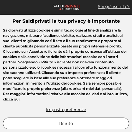
Sei già iscritto?
Per Saldiprivati la tua privacy è importante
Cosa cerchi?
Saldiprivati utilizza cookies e simili tecnologie al fine di analizzare la
navigazione, misurare l'audience del sito, realizzare studi e analisi sui
Tutte le vendite
Moda
Casa
Bellezza
Elettrodomestici
suoi clienti migliorando così il sito e il suo rendimento e proporre al
cliente pubblicità personalizzate basate sui propri interessi e profilo.
Cliccando su
« Accetto »
, il cliente dà il proprio consenso all'utilizzo dei
cookies e alla condivisione delle informazioni raccolte con i nostri
partner. Scegliendo
« Rifiuto »
il cliente non riceverà contenuto
personalizzato e solo i cookies necessari al corretto funzionamento del
sito saranno utilizzati. Cliccando su
« Imposta preferenze »
il cliente
potrà scegliere in base alle sue preferenze e ottenere maggiori
informazioni in merito all'utilizzo dei cookies. Sarà sempre possibile
modificare le proprie preferenze (alla rubrica «I miei dati personali»).
Per maggiori informazioni relative alla raccolta dei dati e al loro utilizzo,
clicca
qui
.
Imposta preferenze
Rifiuto