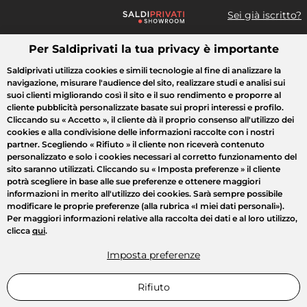
Sei già iscritto?
Per Saldiprivati la tua privacy è importante
Cosa cerchi?
Saldiprivati utilizza cookies e simili tecnologie al fine di analizzare la
navigazione, misurare l'audience del sito, realizzare studi e analisi sui
Tutte le vendite
Moda
Casa
Bellezza
Elettrodomestici
suoi clienti migliorando così il sito e il suo rendimento e proporre al
cliente pubblicità personalizzate basate sui propri interessi e profilo.
Cliccando su
« Accetto »
, il cliente dà il proprio consenso all'utilizzo dei
cookies e alla condivisione delle informazioni raccolte con i nostri
partner. Scegliendo
« Rifiuto »
il cliente non riceverà contenuto
personalizzato e solo i cookies necessari al corretto funzionamento del
sito saranno utilizzati. Cliccando su
« Imposta preferenze »
il cliente
potrà scegliere in base alle sue preferenze e ottenere maggiori
informazioni in merito all'utilizzo dei cookies. Sarà sempre possibile
modificare le proprie preferenze (alla rubrica «I miei dati personali»).
Per maggiori informazioni relative alla raccolta dei dati e al loro utilizzo,
clicca
qui
.
Imposta preferenze
Rifiuto