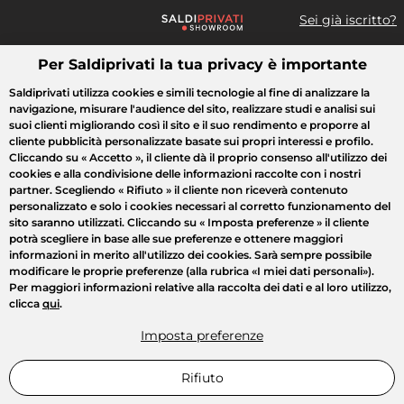
Sei già iscritto?
Per Saldiprivati la tua privacy è importante
Cosa cerchi?
Saldiprivati utilizza cookies e simili tecnologie al fine di analizzare la
navigazione, misurare l'audience del sito, realizzare studi e analisi sui
Tutte le vendite
Moda
Casa
Bellezza
Elettrodomestici
suoi clienti migliorando così il sito e il suo rendimento e proporre al
cliente pubblicità personalizzate basate sui propri interessi e profilo.
Cliccando su
« Accetto »
, il cliente dà il proprio consenso all'utilizzo dei
cookies e alla condivisione delle informazioni raccolte con i nostri
partner. Scegliendo
« Rifiuto »
il cliente non riceverà contenuto
personalizzato e solo i cookies necessari al corretto funzionamento del
sito saranno utilizzati. Cliccando su
« Imposta preferenze »
il cliente
potrà scegliere in base alle sue preferenze e ottenere maggiori
informazioni in merito all'utilizzo dei cookies. Sarà sempre possibile
modificare le proprie preferenze (alla rubrica «I miei dati personali»).
Per maggiori informazioni relative alla raccolta dei dati e al loro utilizzo,
clicca
qui
.
Imposta preferenze
Rifiuto