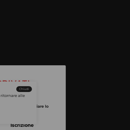
Chiudi
ritornare alle
tuo account per iniziare lo
pping
Iscrizione