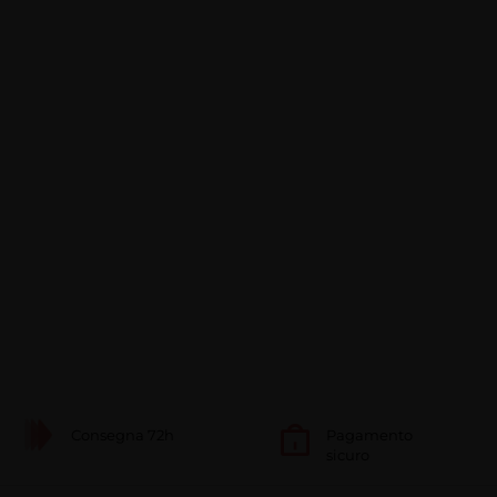
Consegna 72h
Pagamento
sicuro