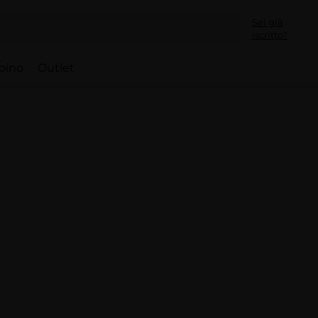
Sei già
iscritto?
bino
Outlet