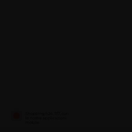
Shopping h24, 7/7, con
le nostre applicazioni
mobile