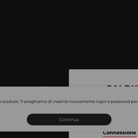
per accedere
e vendite
è scaduta. Ti preghiamo di inserire nuovamente login e password per 
Iscriviti o connettiti al 
vate
sho
Continua
Connessione