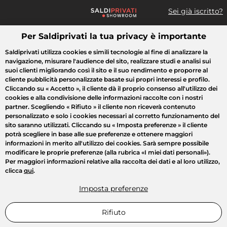
Sei già iscritto?
Per Saldiprivati la tua privacy è importante
Cosa cerchi?
Saldiprivati utilizza cookies e simili tecnologie al fine di analizzare la
navigazione, misurare l'audience del sito, realizzare studi e analisi sui
Tutte le vendite
Moda
Casa
Bellezza
Elettrodomestici
suoi clienti migliorando così il sito e il suo rendimento e proporre al
cliente pubblicità personalizzate basate sui propri interessi e profilo.
Cliccando su
« Accetto »
, il cliente dà il proprio consenso all'utilizzo dei
cookies e alla condivisione delle informazioni raccolte con i nostri
partner. Scegliendo
« Rifiuto »
il cliente non riceverà contenuto
personalizzato e solo i cookies necessari al corretto funzionamento del
sito saranno utilizzati. Cliccando su
« Imposta preferenze »
il cliente
potrà scegliere in base alle sue preferenze e ottenere maggiori
informazioni in merito all'utilizzo dei cookies. Sarà sempre possibile
modificare le proprie preferenze (alla rubrica «I miei dati personali»).
Per maggiori informazioni relative alla raccolta dei dati e al loro utilizzo,
clicca
qui
.
Imposta preferenze
Rifiuto