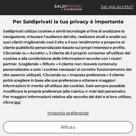
Sei già iscritto?
Per Saldiprivati la tua privacy è importante
Cosa cerchi?
Saldiprivati utilizza cookies e simili tecnologie al fine di analizzare la
navigazione, misurare l'audience del sito, realizzare studi e analisi sui
Tutte le vendite
Moda
Casa
Bellezza
Elettrodomestici
suoi clienti migliorando così il sito e il suo rendimento e proporre al
cliente pubblicità personalizzate basate sui propri interessi e profilo.
Cliccando su
« Accetto »
, il cliente dà il proprio consenso all'utilizzo dei
cookies e alla condivisione delle informazioni raccolte con i nostri
partner. Scegliendo
« Rifiuto »
il cliente non riceverà contenuto
personalizzato e solo i cookies necessari al corretto funzionamento del
sito saranno utilizzati. Cliccando su
« Imposta preferenze »
il cliente
potrà scegliere in base alle sue preferenze e ottenere maggiori
informazioni in merito all'utilizzo dei cookies. Sarà sempre possibile
modificare le proprie preferenze (alla rubrica «I miei dati personali»).
Per maggiori informazioni relative alla raccolta dei dati e al loro utilizzo,
clicca
qui
.
Imposta preferenze
Rifiuto