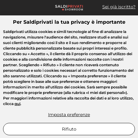
Sei già iscritto?
Per Saldiprivati la tua privacy è importante
Cosa cerchi?
Saldiprivati utilizza cookies e simili tecnologie al fine di analizzare la
navigazione, misurare l'audience del sito, realizzare studi e analisi sui
Tutte le vendite
Moda
Casa
Bellezza
Elettrodomestici
suoi clienti migliorando così il sito e il suo rendimento e proporre al
cliente pubblicità personalizzate basate sui propri interessi e profilo.
Cliccando su
« Accetto »
, il cliente dà il proprio consenso all'utilizzo dei
cookies e alla condivisione delle informazioni raccolte con i nostri
partner. Scegliendo
« Rifiuto »
il cliente non riceverà contenuto
personalizzato e solo i cookies necessari al corretto funzionamento del
sito saranno utilizzati. Cliccando su
« Imposta preferenze »
il cliente
potrà scegliere in base alle sue preferenze e ottenere maggiori
informazioni in merito all'utilizzo dei cookies. Sarà sempre possibile
modificare le proprie preferenze (alla rubrica «I miei dati personali»).
Per maggiori informazioni relative alla raccolta dei dati e al loro utilizzo,
clicca
qui
.
Imposta preferenze
Rifiuto