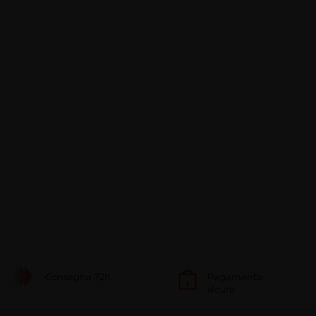
Consegna 72h
Pagamento
sicuro