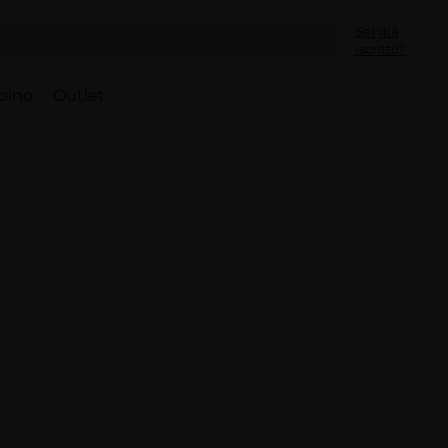
Sei già
iscritto?
bino
Outlet