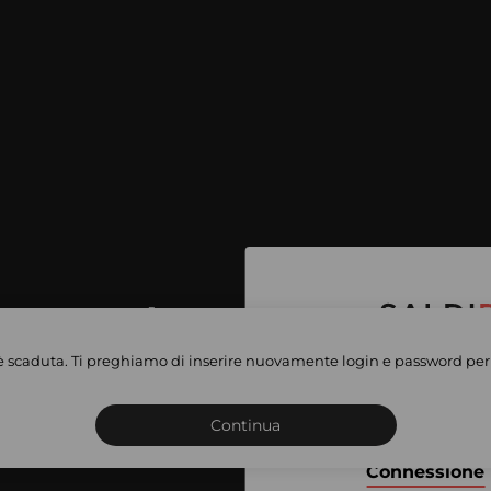
per accedere
e vendite
è scaduta. Ti preghiamo di inserire nuovamente login e password per 
Iscriviti o connettiti al 
vate
sho
Continua
Connessione