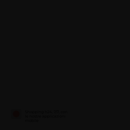
Shopping h24, 7/7, con
le nostre applicazioni
mobile