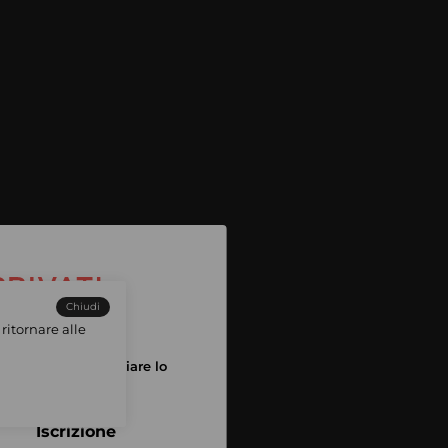
Chiudi
ritornare alle
tuo account per iniziare lo
pping
Iscrizione