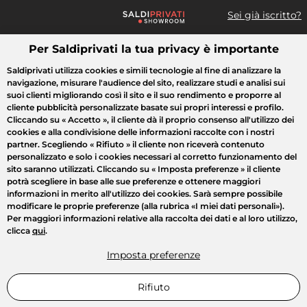
Sei già iscritto?
Per Saldiprivati la tua privacy è importante
Cosa cerchi?
Saldiprivati utilizza cookies e simili tecnologie al fine di analizzare la
navigazione, misurare l'audience del sito, realizzare studi e analisi sui
Tutte le vendite
Moda
Casa
Bellezza
Elettrodomestici
suoi clienti migliorando così il sito e il suo rendimento e proporre al
cliente pubblicità personalizzate basate sui propri interessi e profilo.
Cliccando su
« Accetto »
, il cliente dà il proprio consenso all'utilizzo dei
cookies e alla condivisione delle informazioni raccolte con i nostri
partner. Scegliendo
« Rifiuto »
il cliente non riceverà contenuto
personalizzato e solo i cookies necessari al corretto funzionamento del
sito saranno utilizzati. Cliccando su
« Imposta preferenze »
il cliente
potrà scegliere in base alle sue preferenze e ottenere maggiori
informazioni in merito all'utilizzo dei cookies. Sarà sempre possibile
modificare le proprie preferenze (alla rubrica «I miei dati personali»).
Per maggiori informazioni relative alla raccolta dei dati e al loro utilizzo,
clicca
qui
.
Imposta preferenze
Rifiuto