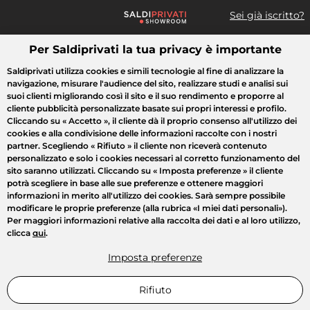
Sei già iscritto?
Per Saldiprivati la tua privacy è importante
Cosa cerchi?
Saldiprivati utilizza cookies e simili tecnologie al fine di analizzare la
navigazione, misurare l'audience del sito, realizzare studi e analisi sui
Tutte le vendite
Moda
Casa
Bellezza
Elettrodomestici
suoi clienti migliorando così il sito e il suo rendimento e proporre al
cliente pubblicità personalizzate basate sui propri interessi e profilo.
Cliccando su
« Accetto »
, il cliente dà il proprio consenso all'utilizzo dei
cookies e alla condivisione delle informazioni raccolte con i nostri
partner. Scegliendo
« Rifiuto »
il cliente non riceverà contenuto
personalizzato e solo i cookies necessari al corretto funzionamento del
sito saranno utilizzati. Cliccando su
« Imposta preferenze »
il cliente
potrà scegliere in base alle sue preferenze e ottenere maggiori
informazioni in merito all'utilizzo dei cookies. Sarà sempre possibile
modificare le proprie preferenze (alla rubrica «I miei dati personali»).
Per maggiori informazioni relative alla raccolta dei dati e al loro utilizzo,
clicca
qui
.
Imposta preferenze
Rifiuto