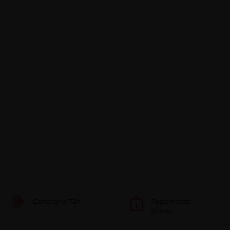
Consegna 72h
Pagamento
sicuro