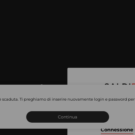
per accedere
e vendite
è scaduta. Ti preghiamo di inserire nuovamente login e password per 
Iscriviti o connettiti al 
vate
sho
Continua
Connessione