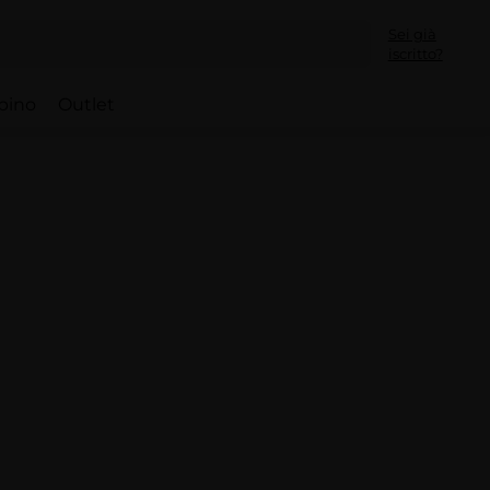
Sei già
iscritto?
bino
Outlet