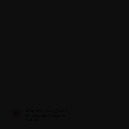
Shopping h24, 7/7, con
le nostre applicazioni
mobile