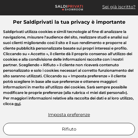
Sei già iscritto?
Per Saldiprivati la tua privacy è importante
Cosa cerchi?
Saldiprivati utilizza cookies e simili tecnologie al fine di analizzare la
navigazione, misurare l'audience del sito, realizzare studi e analisi sui
Tutte le vendite
Moda
Casa
Bellezza
Elettrodomestici
suoi clienti migliorando così il sito e il suo rendimento e proporre al
cliente pubblicità personalizzate basate sui propri interessi e profilo.
Cliccando su
« Accetto »
, il cliente dà il proprio consenso all'utilizzo dei
cookies e alla condivisione delle informazioni raccolte con i nostri
partner. Scegliendo
« Rifiuto »
il cliente non riceverà contenuto
personalizzato e solo i cookies necessari al corretto funzionamento del
sito saranno utilizzati. Cliccando su
« Imposta preferenze »
il cliente
potrà scegliere in base alle sue preferenze e ottenere maggiori
informazioni in merito all'utilizzo dei cookies. Sarà sempre possibile
modificare le proprie preferenze (alla rubrica «I miei dati personali»).
Per maggiori informazioni relative alla raccolta dei dati e al loro utilizzo,
clicca
qui
.
Imposta preferenze
Rifiuto