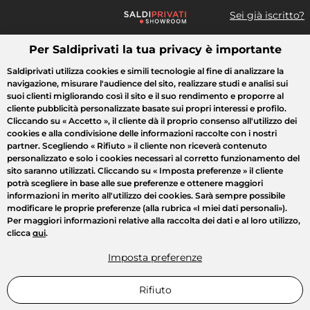
Sei già iscritto?
Per Saldiprivati la tua privacy è importante
Cosa cerchi?
Saldiprivati utilizza cookies e simili tecnologie al fine di analizzare la
navigazione, misurare l'audience del sito, realizzare studi e analisi sui
Tutte le vendite
Moda
Casa
Bellezza
Elettrodomestici
suoi clienti migliorando così il sito e il suo rendimento e proporre al
cliente pubblicità personalizzate basate sui propri interessi e profilo.
Cliccando su
« Accetto »
, il cliente dà il proprio consenso all'utilizzo dei
cookies e alla condivisione delle informazioni raccolte con i nostri
partner. Scegliendo
« Rifiuto »
il cliente non riceverà contenuto
personalizzato e solo i cookies necessari al corretto funzionamento del
sito saranno utilizzati. Cliccando su
« Imposta preferenze »
il cliente
potrà scegliere in base alle sue preferenze e ottenere maggiori
informazioni in merito all'utilizzo dei cookies. Sarà sempre possibile
modificare le proprie preferenze (alla rubrica «I miei dati personali»).
Per maggiori informazioni relative alla raccolta dei dati e al loro utilizzo,
clicca
qui
.
Imposta preferenze
Rifiuto