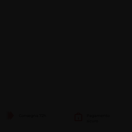
Consegna 72h
Pagamento
sicuro