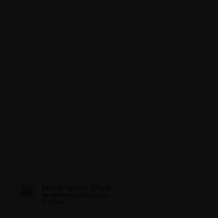
Shopping h24, 7/7, con
le nostre applicazioni
mobile