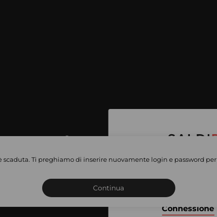
per accedere
e vendite
è scaduta. Ti preghiamo di inserire nuovamente login e password per 
Iscriviti o connettiti al 
vate
sho
Continua
Connessione