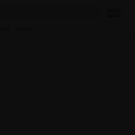
Sei già
iscritto?
bino
Outlet