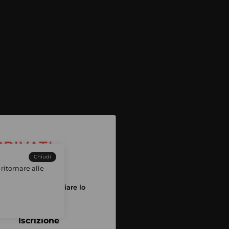
Chiudi
ritornare alle
tuo account per iniziare lo
pping
Iscrizione