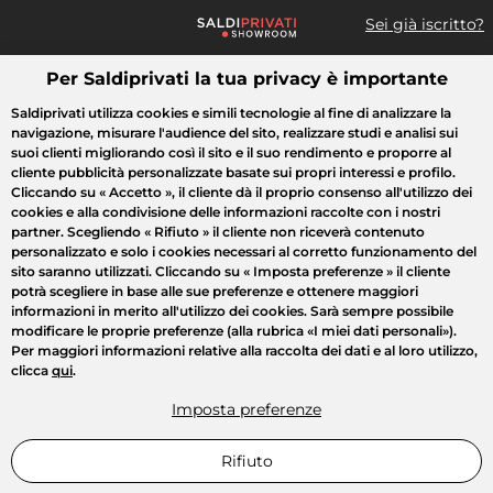
Sei già iscritto?
Per Saldiprivati la tua privacy è importante
Cosa cerchi?
Saldiprivati utilizza cookies e simili tecnologie al fine di analizzare la
navigazione, misurare l'audience del sito, realizzare studi e analisi sui
Tutte le vendite
Moda
Casa
Bellezza
Elettrodomestici
suoi clienti migliorando così il sito e il suo rendimento e proporre al
cliente pubblicità personalizzate basate sui propri interessi e profilo.
Cliccando su
« Accetto »
, il cliente dà il proprio consenso all'utilizzo dei
cookies e alla condivisione delle informazioni raccolte con i nostri
partner. Scegliendo
« Rifiuto »
il cliente non riceverà contenuto
personalizzato e solo i cookies necessari al corretto funzionamento del
sito saranno utilizzati. Cliccando su
« Imposta preferenze »
il cliente
potrà scegliere in base alle sue preferenze e ottenere maggiori
informazioni in merito all'utilizzo dei cookies. Sarà sempre possibile
modificare le proprie preferenze (alla rubrica «I miei dati personali»).
Per maggiori informazioni relative alla raccolta dei dati e al loro utilizzo,
clicca
qui
.
Imposta preferenze
Rifiuto