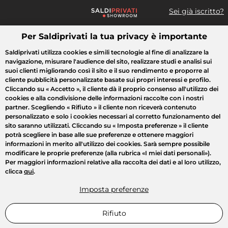
Sei già iscritto?
Per Saldiprivati la tua privacy è importante
Cosa cerchi?
Saldiprivati utilizza cookies e simili tecnologie al fine di analizzare la
navigazione, misurare l'audience del sito, realizzare studi e analisi sui
Tutte le vendite
Moda
Casa
Bellezza
Elettrodomestici
suoi clienti migliorando così il sito e il suo rendimento e proporre al
cliente pubblicità personalizzate basate sui propri interessi e profilo.
Cliccando su
« Accetto »
, il cliente dà il proprio consenso all'utilizzo dei
cookies e alla condivisione delle informazioni raccolte con i nostri
partner. Scegliendo
« Rifiuto »
il cliente non riceverà contenuto
personalizzato e solo i cookies necessari al corretto funzionamento del
sito saranno utilizzati. Cliccando su
« Imposta preferenze »
il cliente
potrà scegliere in base alle sue preferenze e ottenere maggiori
informazioni in merito all'utilizzo dei cookies. Sarà sempre possibile
modificare le proprie preferenze (alla rubrica «I miei dati personali»).
Per maggiori informazioni relative alla raccolta dei dati e al loro utilizzo,
clicca
qui
.
Imposta preferenze
Rifiuto