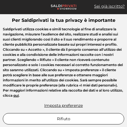
Sei già iscritto?
Per Saldiprivati la tua privacy è importante
Cosa cerchi?
Saldiprivati utilizza cookies e simili tecnologie al fine di analizzare la
navigazione, misurare l'audience del sito, realizzare studi e analisi sui
Tutte le vendite
Moda
Casa
Bellezza
Elettrodomestici
suoi clienti migliorando così il sito e il suo rendimento e proporre al
cliente pubblicità personalizzate basate sui propri interessi e profilo.
Cliccando su
« Accetto »
, il cliente dà il proprio consenso all'utilizzo dei
cookies e alla condivisione delle informazioni raccolte con i nostri
partner. Scegliendo
« Rifiuto »
il cliente non riceverà contenuto
personalizzato e solo i cookies necessari al corretto funzionamento del
sito saranno utilizzati. Cliccando su
« Imposta preferenze »
il cliente
potrà scegliere in base alle sue preferenze e ottenere maggiori
informazioni in merito all'utilizzo dei cookies. Sarà sempre possibile
modificare le proprie preferenze (alla rubrica «I miei dati personali»).
Per maggiori informazioni relative alla raccolta dei dati e al loro utilizzo,
clicca
qui
.
Imposta preferenze
Rifiuto