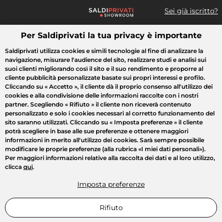
Sei già iscritto?
Per Saldiprivati la tua privacy è importante
Cosa cerchi?
Saldiprivati utilizza cookies e simili tecnologie al fine di analizzare la
navigazione, misurare l'audience del sito, realizzare studi e analisi sui
Tutte le vendite
Moda
Casa
Bellezza
Elettrodomestici
suoi clienti migliorando così il sito e il suo rendimento e proporre al
cliente pubblicità personalizzate basate sui propri interessi e profilo.
Cliccando su
« Accetto »
, il cliente dà il proprio consenso all'utilizzo dei
cookies e alla condivisione delle informazioni raccolte con i nostri
partner. Scegliendo
« Rifiuto »
il cliente non riceverà contenuto
personalizzato e solo i cookies necessari al corretto funzionamento del
sito saranno utilizzati. Cliccando su
« Imposta preferenze »
il cliente
potrà scegliere in base alle sue preferenze e ottenere maggiori
informazioni in merito all'utilizzo dei cookies. Sarà sempre possibile
modificare le proprie preferenze (alla rubrica «I miei dati personali»).
Per maggiori informazioni relative alla raccolta dei dati e al loro utilizzo,
clicca
qui
.
Imposta preferenze
Rifiuto