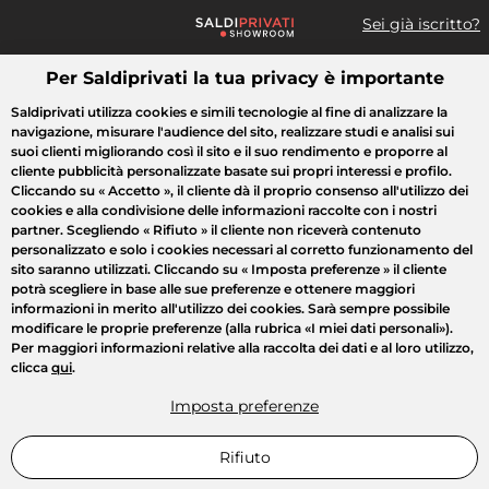
Sei già iscritto?
Per Saldiprivati la tua privacy è importante
Cosa cerchi?
Saldiprivati utilizza cookies e simili tecnologie al fine di analizzare la
navigazione, misurare l'audience del sito, realizzare studi e analisi sui
Tutte le vendite
Moda
Casa
Bellezza
Elettrodomestici
suoi clienti migliorando così il sito e il suo rendimento e proporre al
cliente pubblicità personalizzate basate sui propri interessi e profilo.
Cliccando su
« Accetto »
, il cliente dà il proprio consenso all'utilizzo dei
cookies e alla condivisione delle informazioni raccolte con i nostri
partner. Scegliendo
« Rifiuto »
il cliente non riceverà contenuto
personalizzato e solo i cookies necessari al corretto funzionamento del
sito saranno utilizzati. Cliccando su
« Imposta preferenze »
il cliente
potrà scegliere in base alle sue preferenze e ottenere maggiori
informazioni in merito all'utilizzo dei cookies. Sarà sempre possibile
modificare le proprie preferenze (alla rubrica «I miei dati personali»).
Per maggiori informazioni relative alla raccolta dei dati e al loro utilizzo,
clicca
qui
.
Imposta preferenze
Rifiuto