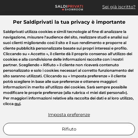
Sei già iscritto?
Per Saldiprivati la tua privacy è importante
Cosa cerchi?
Saldiprivati utilizza cookies e simili tecnologie al fine di analizzare la
navigazione, misurare l'audience del sito, realizzare studi e analisi sui
Tutte le vendite
Moda
Casa
Bellezza
Elettrodomestici
suoi clienti migliorando così il sito e il suo rendimento e proporre al
cliente pubblicità personalizzate basate sui propri interessi e profilo.
Cliccando su
« Accetto »
, il cliente dà il proprio consenso all'utilizzo dei
cookies e alla condivisione delle informazioni raccolte con i nostri
partner. Scegliendo
« Rifiuto »
il cliente non riceverà contenuto
personalizzato e solo i cookies necessari al corretto funzionamento del
sito saranno utilizzati. Cliccando su
« Imposta preferenze »
il cliente
potrà scegliere in base alle sue preferenze e ottenere maggiori
informazioni in merito all'utilizzo dei cookies. Sarà sempre possibile
modificare le proprie preferenze (alla rubrica «I miei dati personali»).
Per maggiori informazioni relative alla raccolta dei dati e al loro utilizzo,
clicca
qui
.
Imposta preferenze
Rifiuto