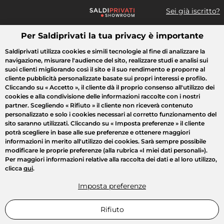
Sei già iscritto?
Per Saldiprivati la tua privacy è importante
Cosa cerchi?
Saldiprivati utilizza cookies e simili tecnologie al fine di analizzare la
navigazione, misurare l'audience del sito, realizzare studi e analisi sui
Tutte le vendite
Moda
Casa
Bellezza
Elettrodomestici
suoi clienti migliorando così il sito e il suo rendimento e proporre al
cliente pubblicità personalizzate basate sui propri interessi e profilo.
Cliccando su
« Accetto »
, il cliente dà il proprio consenso all'utilizzo dei
cookies e alla condivisione delle informazioni raccolte con i nostri
partner. Scegliendo
« Rifiuto »
il cliente non riceverà contenuto
personalizzato e solo i cookies necessari al corretto funzionamento del
sito saranno utilizzati. Cliccando su
« Imposta preferenze »
il cliente
potrà scegliere in base alle sue preferenze e ottenere maggiori
informazioni in merito all'utilizzo dei cookies. Sarà sempre possibile
modificare le proprie preferenze (alla rubrica «I miei dati personali»).
Per maggiori informazioni relative alla raccolta dei dati e al loro utilizzo,
clicca
qui
.
Imposta preferenze
Rifiuto