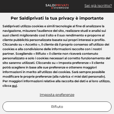
Sei già iscritto?
Per Saldiprivati la tua privacy è importante
Cosa cerchi?
Saldiprivati utilizza cookies e simili tecnologie al fine di analizzare la
navigazione, misurare l'audience del sito, realizzare studi e analisi sui
Tutte le vendite
Moda
Casa
Bellezza
Elettrodomestici
suoi clienti migliorando così il sito e il suo rendimento e proporre al
cliente pubblicità personalizzate basate sui propri interessi e profilo.
Cliccando su
« Accetto »
, il cliente dà il proprio consenso all'utilizzo dei
cookies e alla condivisione delle informazioni raccolte con i nostri
partner. Scegliendo
« Rifiuto »
il cliente non riceverà contenuto
personalizzato e solo i cookies necessari al corretto funzionamento del
sito saranno utilizzati. Cliccando su
« Imposta preferenze »
il cliente
potrà scegliere in base alle sue preferenze e ottenere maggiori
informazioni in merito all'utilizzo dei cookies. Sarà sempre possibile
modificare le proprie preferenze (alla rubrica «I miei dati personali»).
Per maggiori informazioni relative alla raccolta dei dati e al loro utilizzo,
clicca
qui
.
Imposta preferenze
Rifiuto