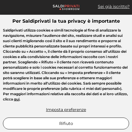
Sei già iscritto?
Per Saldiprivati la tua privacy è importante
Cosa cerchi?
Saldiprivati utilizza cookies e simili tecnologie al fine di analizzare la
navigazione, misurare l'audience del sito, realizzare studi e analisi sui
Tutte le vendite
Moda
Casa
Bellezza
Elettrodomestici
suoi clienti migliorando così il sito e il suo rendimento e proporre al
cliente pubblicità personalizzate basate sui propri interessi e profilo.
Cliccando su
« Accetto »
, il cliente dà il proprio consenso all'utilizzo dei
cookies e alla condivisione delle informazioni raccolte con i nostri
partner. Scegliendo
« Rifiuto »
il cliente non riceverà contenuto
personalizzato e solo i cookies necessari al corretto funzionamento del
sito saranno utilizzati. Cliccando su
« Imposta preferenze »
il cliente
potrà scegliere in base alle sue preferenze e ottenere maggiori
informazioni in merito all'utilizzo dei cookies. Sarà sempre possibile
modificare le proprie preferenze (alla rubrica «I miei dati personali»).
Per maggiori informazioni relative alla raccolta dei dati e al loro utilizzo,
clicca
qui
.
Imposta preferenze
Rifiuto