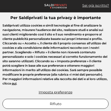
Sei già iscritto?
Per Saldiprivati la tua privacy è importante
Cosa cerchi?
Saldiprivati utilizza cookies e simili tecnologie al fine di analizzare la
navigazione, misurare l'audience del sito, realizzare studi e analisi sui
Tutte le vendite
Moda
Casa
Bellezza
Elettrodomestici
suoi clienti migliorando così il sito e il suo rendimento e proporre al
cliente pubblicità personalizzate basate sui propri interessi e profilo.
Cliccando su
« Accetto »
, il cliente dà il proprio consenso all'utilizzo dei
cookies e alla condivisione delle informazioni raccolte con i nostri
partner. Scegliendo
« Rifiuto »
il cliente non riceverà contenuto
personalizzato e solo i cookies necessari al corretto funzionamento del
sito saranno utilizzati. Cliccando su
« Imposta preferenze »
il cliente
potrà scegliere in base alle sue preferenze e ottenere maggiori
informazioni in merito all'utilizzo dei cookies. Sarà sempre possibile
modificare le proprie preferenze (alla rubrica «I miei dati personali»).
Per maggiori informazioni relative alla raccolta dei dati e al loro utilizzo,
clicca
qui
.
Imposta preferenze
Rifiuto