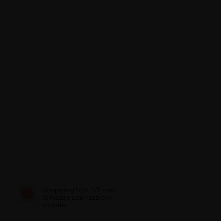
Shopping h24, 7/7, con
le nostre applicazioni
mobile