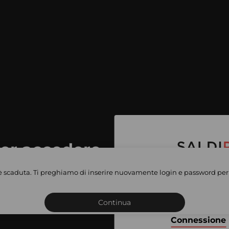
per accedere
e vendite
è scaduta. Ti preghiamo di inserire nuovamente login e password per 
Iscriviti o connettiti al 
vate
sho
Continua
Connessione