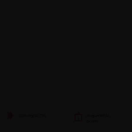
Consegna 72h
Pagamento
sicuro