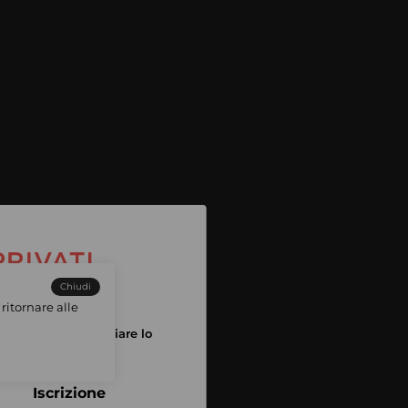
Chiudi
ritornare alle
tuo account per iniziare lo
pping
Iscrizione