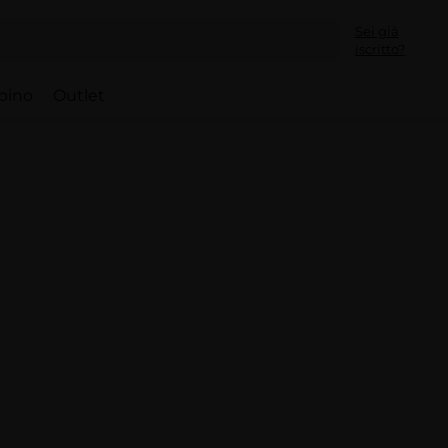
Sei già
iscritto?
bino
Outlet