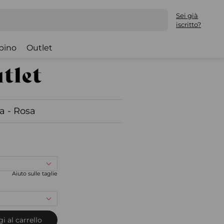
Sei già
iscritto?
bino
Outlet
a - Rosa
Aiuto sulle taglie
i al carrello