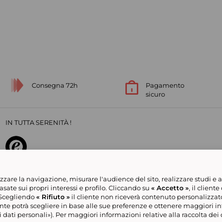
Consegna 72h
Pagamento
sicuro
IN TUTTA SERENITÀ !
su
4,23
/
5
151160
opinioni dei clienti
izzare la navigazione, misurare l'audience del sito, realizzare studi e ana
ate sui propri interessi e profilo. Cliccando su
« Accetto »
, il client
. Scegliendo
« Rifiuto »
il cliente non riceverà contenuto personalizzato
ente potrà scegliere in base alle sue preferenze e ottenere maggiori in
ta
Politica sulla Privacy
Showroomgroup
Help e contatti
Gestisci i coo
 dati personali»). Per maggiori informazioni relative alla raccolta dei da