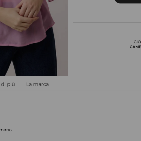
GIO
CAMB
di più
La marca
a mano