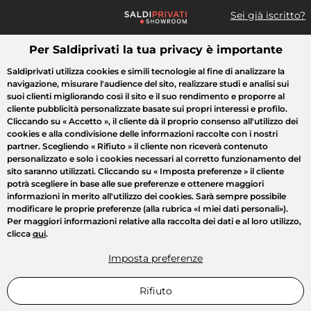
Sei già iscritto?
Per Saldiprivati la tua privacy è importante
Cosa cerchi?
Saldiprivati utilizza cookies e simili tecnologie al fine di analizzare la
navigazione, misurare l'audience del sito, realizzare studi e analisi sui
Tutte le vendite
Moda
Casa
Bellezza
Elettrodomestici
suoi clienti migliorando così il sito e il suo rendimento e proporre al
cliente pubblicità personalizzate basate sui propri interessi e profilo.
Cliccando su
« Accetto »
, il cliente dà il proprio consenso all'utilizzo dei
cookies e alla condivisione delle informazioni raccolte con i nostri
partner. Scegliendo
« Rifiuto »
il cliente non riceverà contenuto
personalizzato e solo i cookies necessari al corretto funzionamento del
sito saranno utilizzati. Cliccando su
« Imposta preferenze »
il cliente
potrà scegliere in base alle sue preferenze e ottenere maggiori
informazioni in merito all'utilizzo dei cookies. Sarà sempre possibile
modificare le proprie preferenze (alla rubrica «I miei dati personali»).
Per maggiori informazioni relative alla raccolta dei dati e al loro utilizzo,
clicca
qui
.
Imposta preferenze
Rifiuto