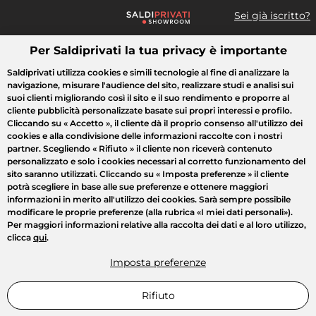
Sei già iscritto?
Per Saldiprivati la tua privacy è importante
Cosa cerchi?
Saldiprivati utilizza cookies e simili tecnologie al fine di analizzare la
navigazione, misurare l'audience del sito, realizzare studi e analisi sui
Tutte le vendite
Moda
Casa
Bellezza
Elettrodomestici
suoi clienti migliorando così il sito e il suo rendimento e proporre al
cliente pubblicità personalizzate basate sui propri interessi e profilo.
Cliccando su
« Accetto »
, il cliente dà il proprio consenso all'utilizzo dei
cookies e alla condivisione delle informazioni raccolte con i nostri
partner. Scegliendo
« Rifiuto »
il cliente non riceverà contenuto
personalizzato e solo i cookies necessari al corretto funzionamento del
sito saranno utilizzati. Cliccando su
« Imposta preferenze »
il cliente
potrà scegliere in base alle sue preferenze e ottenere maggiori
informazioni in merito all'utilizzo dei cookies. Sarà sempre possibile
modificare le proprie preferenze (alla rubrica «I miei dati personali»).
Per maggiori informazioni relative alla raccolta dei dati e al loro utilizzo,
clicca
qui
.
Imposta preferenze
Rifiuto