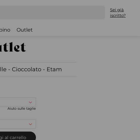
Sei già
iscritto?
bino
Outlet
elle - Cioccolato - Etam
Aiuto sulle taglie
i al carrello