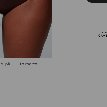
GIO
CAMB
di più
La marca