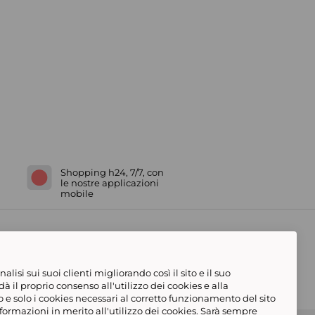
Shopping h24, 7/7, con
le nostre applicazioni
mobile
lisi sui suoi clienti migliorando così il sito e il suo
e dà il proprio consenso all'utilizzo dei cookies e alla
 e solo i cookies necessari al corretto funzionamento del sito
formazioni in merito all'utilizzo dei cookies. Sarà sempre