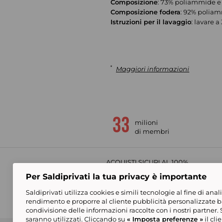
Composizione
: 73% poliammide e
Composizione fodera
: 92% poliam
Istruzioni per il lavaggio
: lavare a
*
Maggiori informazioni
milioni
di membri
ACQUISTI SICURI AL 100%
Per Saldiprivati la tua privacy è importante
Saldiprivati utilizza cookies e simili tecnologie al fine di anal
rendimento e proporre al cliente pubblicità personalizzate bas
condivisione delle informazioni raccolte con i nostri partner
saranno utilizzati. Cliccando su
« Imposta preferenze »
il cli