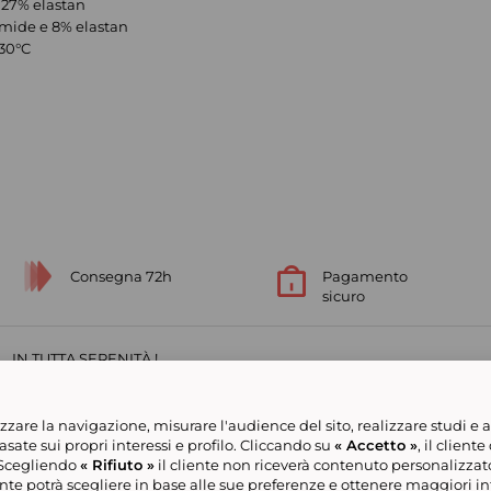
 27% elastan
mide e 8% elastan
 30°C
Consegna 72h
Pagamento
sicuro
IN TUTTA SERENITÀ !
izzare la navigazione, misurare l'audience del sito, realizzare studi e ana
ate sui propri interessi e profilo. Cliccando su
« Accetto »
, il client
. Scegliendo
« Rifiuto »
il cliente non riceverà contenuto personalizzato
ente potrà scegliere in base alle sue preferenze e ottenere maggiori in