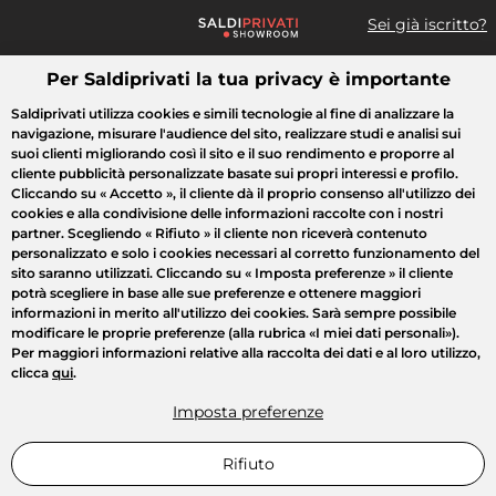
Sei già iscritto?
Per Saldiprivati la tua privacy è importante
Cosa cerchi?
Saldiprivati utilizza cookies e simili tecnologie al fine di analizzare la
navigazione, misurare l'audience del sito, realizzare studi e analisi sui
Tutte le vendite
Moda
Casa
Bellezza
Elettrodomestici
suoi clienti migliorando così il sito e il suo rendimento e proporre al
cliente pubblicità personalizzate basate sui propri interessi e profilo.
Cliccando su
« Accetto »
, il cliente dà il proprio consenso all'utilizzo dei
cookies e alla condivisione delle informazioni raccolte con i nostri
partner. Scegliendo
« Rifiuto »
il cliente non riceverà contenuto
personalizzato e solo i cookies necessari al corretto funzionamento del
sito saranno utilizzati. Cliccando su
« Imposta preferenze »
il cliente
potrà scegliere in base alle sue preferenze e ottenere maggiori
informazioni in merito all'utilizzo dei cookies. Sarà sempre possibile
modificare le proprie preferenze (alla rubrica «I miei dati personali»).
Per maggiori informazioni relative alla raccolta dei dati e al loro utilizzo,
clicca
qui
.
Imposta preferenze
Rifiuto